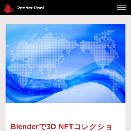
パフォーマンス
料金
対応ソフト
使い方
Client App
よくある質問
ブログ
サインイン
お問い合わせ
Twitter
JP / EN
Blenderで3D NFTコレクショ