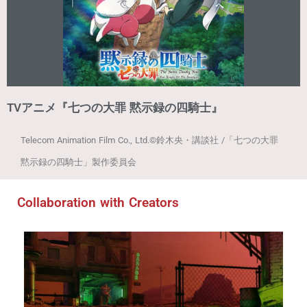
TVアニメ『七つの大罪 黙示録の四騎士』
Telecom Animation Film Co., Ltd.
©鈴木央・講談社 /「七つの大罪
黙示録の四騎士」製作委員会
Collaboration with Creators