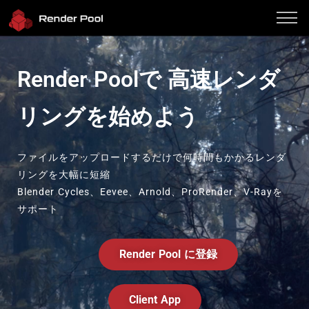
パフォーマンス
料金
Render Poolで 高速レンダ
対応ソフト
使い方
リングを始めよう
Client App
よくある質問
ブログ
ファイルをアップロードするだけで何時間もかかるレンダ
サインイン
リングを大幅に短縮
Blender Cycles、Eevee、Arnold、ProRender、V-Rayを
お問い合わせ
サポート
Twitter
JP / EN
Render Pool に登録
Client App