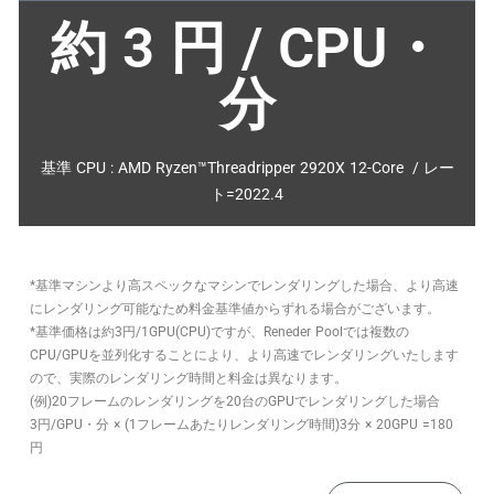
約
3
円 / CPU・
分
基準 CPU : AMD Ryzen™Threadripper 2920X 12-Core / レー
ト=2022.4
*基準マシンより高スペックなマシンでレンダリングした場合、より高速
にレンダリング可能なため料金基準値からずれる場合がございます。
*基準価格は約3円/1GPU(CPU)ですが、Reneder Poolでは複数の
CPU/GPUを並列化することにより、より高速でレンダリングいたします
ので、実際のレンダリング時間と料金は異なります。
(例)20フレームのレンダリングを20台のGPUでレンダリングした場合
3円/GPU・分 × (1フレームあたりレンダリング時間)3分 × 20GPU =180
円