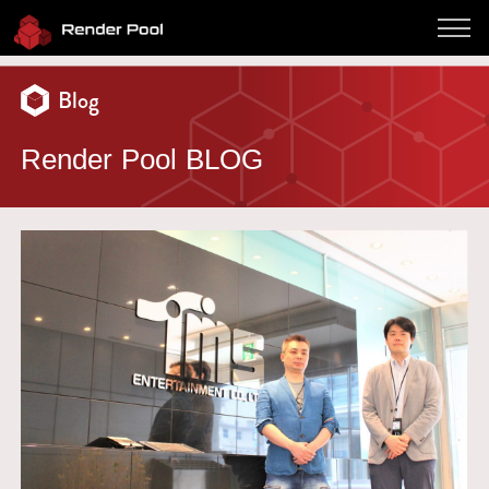
パフォーマンス
Blog
料金
対応ソフト
Render Pool BLOG
使い方
Client App
よくある質問
ブログ
サインイン
お問い合わせ
Twitter
JP / EN